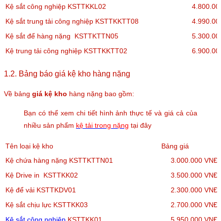
Kệ sắt công nghiệp KSTTKKL02
4.800.0
Kệ sắt trung tải công nghiệp KSTTKKTT08
4.990.0
Kệ sắt để hàng nặng KSTTKTTN05
5.300.0
Kệ trung tải công nghiệp KSTTKKTT02
6.900.0
1.2. Bảng báo giá kệ kho hàng nặng
Về bảng
giá kệ kho
hàng nặng bao gồm:
Bạn có thể xem chi tiết hình ảnh thực tế và giá cả của
nhiều sản phẩm
kệ tải trong nặng
tại đây
Tên loại kệ kho
Bảng giá
Kệ chứa hàng nặng KSTTKTTN01
3.000.000 VNĐ
Kệ Drive in KSTTKK02
3.500.000 VNĐ
Kệ để vải KSTTKDV01
2.300.000 VNĐ
Kệ sắt chịu lực KSTTKK03
2.700.000 VNĐ
Kệ sắt công nghiệp
KSTTKK01
5.950.000 VNĐ