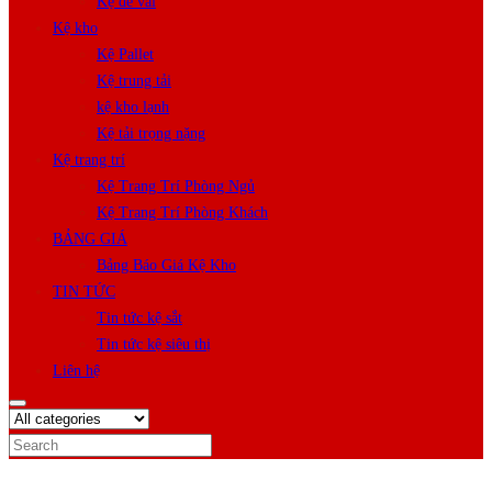
Kệ để vải
Kệ kho
Kệ Pallet
Kệ trung tải
kệ kho lạnh
Kệ tải trọng nặng
Kệ trang trí
Kệ Trang Trí Phòng Ngủ
Kệ Trang Trí Phòng Khách
BẢNG GIÁ
Bảng Báo Giá Kệ Kho
TIN TỨC
Tin tức kệ sắt
Tin tức kệ siêu thị
Liên hệ