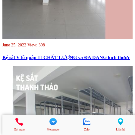
June 25, 2022
View: 398
Kệ sắt V lỗ quận 11 CHẤT LƯỢNG và ĐA DẠNG kích thước
Gọi ngay
Messenger
Zalo
Liên hệ