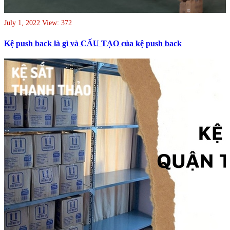
July 1, 2022
View: 372
Kệ push back là gì và CẤU TẠO của kệ push back