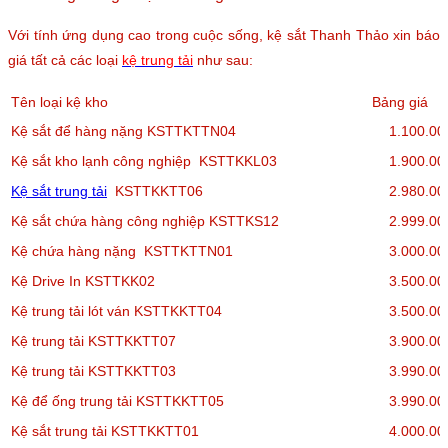
Với tính ứng dụng cao trong cuộc sống, kệ sắt Thanh Thảo xin báo
giá tất cả các loại
kệ trung tải
như sau:
Tên loại kệ kho
Bảng giá
Kệ sắt để hàng nặng KSTTKTTN04
1.100.0
Kệ sắt kho lạnh công nghiệp KSTTKKL03
1.900.0
Kệ sắt trung tải
KSTTKKTT06
2.980.0
Kệ sắt chứa hàng công nghiệp KSTTKS12
2.999.0
Kệ chứa hàng nặng KSTTKTTN01
3.000.0
Kệ Drive In KSTTKK02
3.500.0
Kệ trung tải lót ván KSTTKKTT04
3.500.0
Kệ trung tải KSTTKKTT07
3.900.0
Kệ trung tải KSTTKKTT03
3.990.0
Kệ để ống trung tải KSTTKKTT05
3.990.0
Kệ sắt trung tải KSTTKKTT01
4.000.0