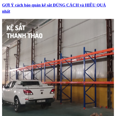
GỢI Ý cách bảo quản kệ sắt ĐÚNG CÁCH và HIỆU QUẢ
nhất