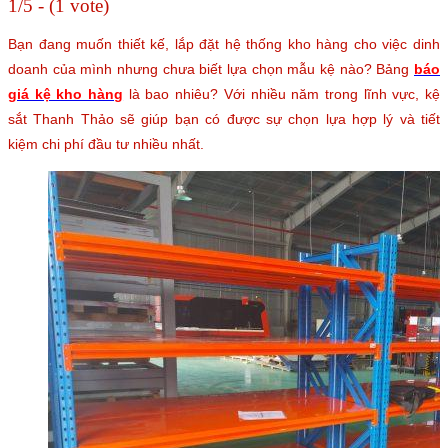
1/5 - (1 vote)
Bạn đang muốn thiết kế, lắp đặt hệ thống kho hàng cho việc dinh
doanh của mình nhưng chưa biết lựa chọn mẫu kệ nào? Bảng
báo
giá kệ kho hàng
là bao nhiêu? Với nhiều năm trong lĩnh vực, kệ
sắt Thanh Thảo sẽ giúp bạn có được sự chọn lựa hợp lý và tiết
kiệm chi phí đầu tư nhiều nhất.