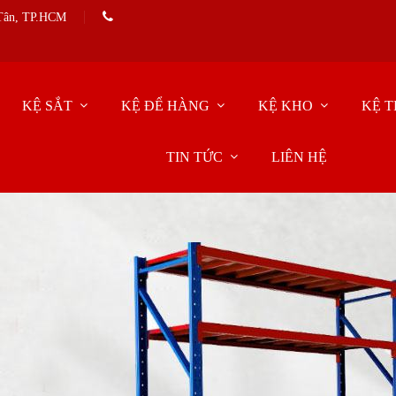
 Tân, TP.HCM
KỆ SẮT
KỆ ĐỂ HÀNG
KỆ KHO
KỆ T
TIN TỨC
LIÊN HỆ