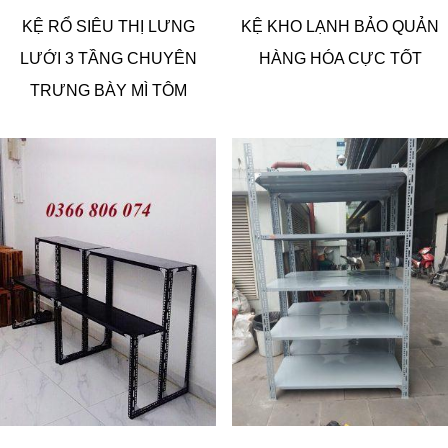
KỆ RỔ SIÊU THỊ LƯNG
KỆ KHO LẠNH BẢO QUẢN
LƯỚI 3 TẦNG CHUYÊN
HÀNG HÓA CỰC TỐT
TRƯNG BÀY MÌ TÔM