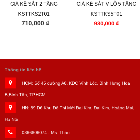
GIÁ KỆ SẮT 2 TẦNG
GIÁ KỆ SẮT V LỖ 5 TẦNG
KSTTKS2T01
KSTTKS5T01
710,000
₫
930,000
₫
Thông tin liên hệ
HCM:
Số 45 đường A8, KDC Vĩnh Lộc, Bình Hưng Hòa
B,Bình Tân, TP.HCM
HN: 89 D6 Khu Đô Thị Mới Đại Kim, Đại Kim, Hoàng Mai,
Hà Nội
0366806074
- Ms. Thảo