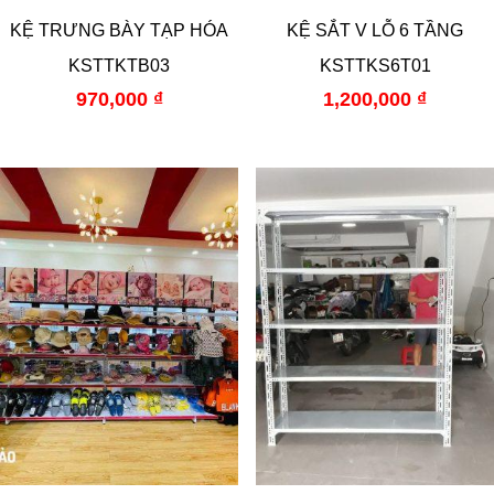
KỆ TRƯNG BÀY TẠP HÓA
KỆ SẮT V LỖ 6 TẦNG
KSTTKTB03
KSTTKS6T01
970,000
₫
1,200,000
₫