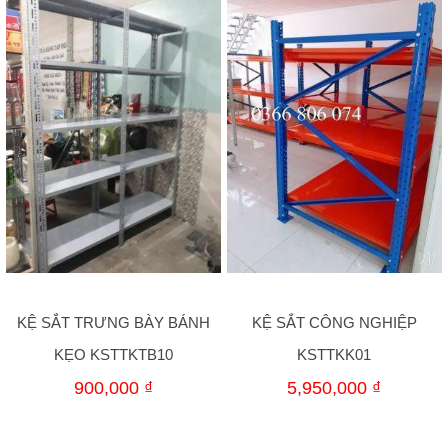
KỆ SẮT TRƯNG BÀY BÁNH
KỆ SẮT CÔNG NGHIỆP
KẸO KSTTKTB10
KSTTKK01
900,000
₫
5,950,000
₫