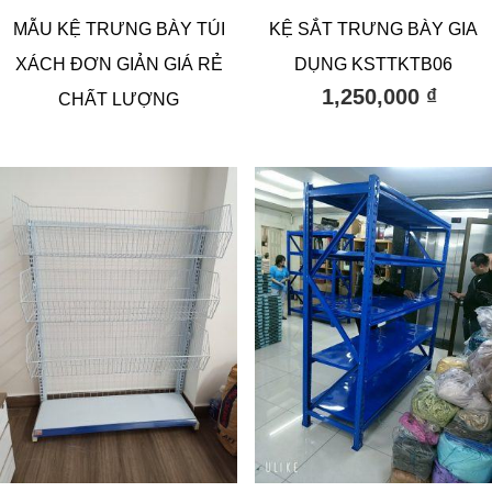
MẪU KỆ TRƯNG BÀY TÚI
KỆ SẮT TRƯNG BÀY GIA
XÁCH ĐƠN GIẢN GIÁ RẺ
DỤNG KSTTKTB06
1,250,000
₫
CHẤT LƯỢNG