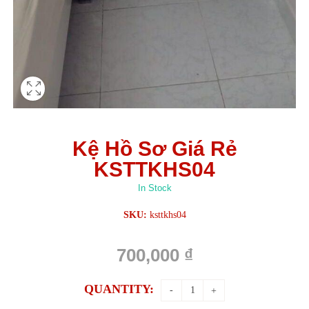
Kệ Hồ Sơ Giá Rẻ
KSTTKHS04
In Stock
SKU:
ksttkhs04
700,000
₫
QUANTITY: