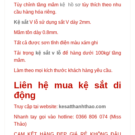
Tùy chỉnh tầng mâm
kệ hồ sơ
tùy thích theo nhu
cầu hàng hóa riêng.
Kệ sắt
V lỗ sử dụng sắt V dày 2mm.
Mâm tôn dày 0.8mm.
Tất cả được sơn tĩnh điện màu xám ghi
Tải trọng
kệ sắt v lỗ
để hàng dưới 100kg/ tầng
mâm.
Làm theo mọi kích thước khách hàng yêu cầu.
Liên hệ mua kệ sắt di
động
Truy cập tại website:
kesatthanhthao.com
Nhanh tay gọi vào hotline: 0366 806 074 (Miss
Thảo)
CAM KẾT HÀNG ĐẸP GIÁ RẺ KHÔNG ĐÂU