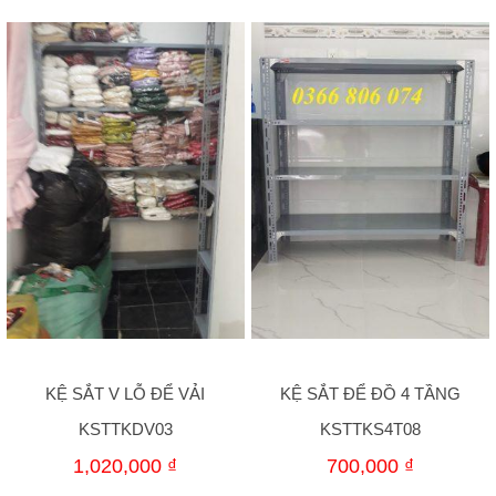
KỆ SẮT V LỖ ĐỂ VẢI
KỆ SẮT ĐỂ ĐỒ 4 TẦNG
KSTTKDV03
KSTTKS4T08
1,020,000
₫
700,000
₫