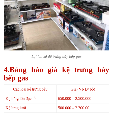
Lợi ích kệ để trưng bày bếp gas
4.Bảng báo giá kệ trưng bày
bếp gas
Các loại kệ trưng bày
Giá (VNĐ/ bộ)
Kệ lưng tôn đục lỗ
650.000 – 2.500.000
Kệ lưng lưới
500.000 – 2.300.00