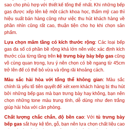
sao cho phù hợp với thiết kế tổng thể nhất. Khi những bếp
gas được xếp lên kệ một cách khoa học, thẩm mỹ cao thì
hiệu suất bán hàng cũng như việc thu hút khách hàng về
phần nhìn cũng rất cao, thuận tiện cho họ khi chọn sản
phẩm.
Lựa chọn mâm tầng có kích thước rộng
: Các loại bếp
gas đa số có phần bề rộng khá lớn nên việc xác định kích
thước của từng tầng trên
kệ trưng bày bày bếp gas
cũng
vô cùng quan trọng, lưu ý nên chọn có bề ngang từ 45cm
trở lên để có thể bỏ vừa và rộng rãi khoảng cách.
Màu sắc hài hòa với tổng thể không gian
: Màu sắc
chính là yếu tố tiên quyết để xét xem khách hàng bị thu hút
bởi những bếp gas mà bạn trưng bày hay không, bạn nên
chọn những tone màu trung tính, dễ dùng như đen trắng
giúp hài hòa với căn phòng.
Chất lượng chắc chắn, độ bền cao
: Với
tủ trưng bày
bếp gas
sắt hay kệ tôn, gỗ, bạn nên lựa chọn chất liệu cao