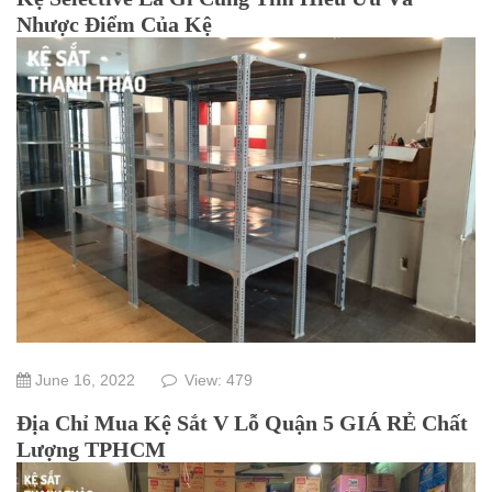
Nhược Điểm Của Kệ
June 16, 2022
View: 479
Địa Chỉ Mua Kệ Sắt V Lỗ Quận 5 GIÁ RẺ Chất
Lượng TPHCM