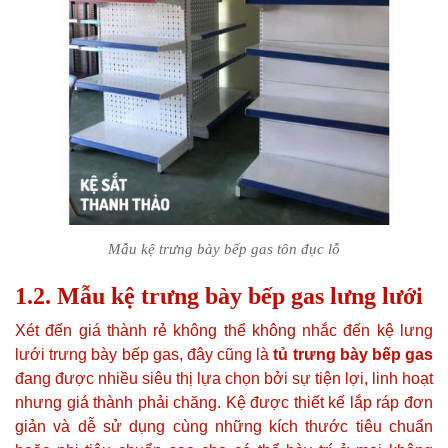
Mẫu kệ trưng bày bếp gas tôn đục lỗ
1.2. Mẫu kệ trưng bày bếp gas lưng lưới
Xét đến giá thành rẻ không thể không nhắc đến kệ lưng
lưới trưng bày bếp gas, đây cũng là
tủ trưng bày bếp gas
đang được nhiều siêu thị lựa chọn bởi sự tiện lợi, linh hoạt
nhưng giá thành phải chăng. Kệ được thiết kế lắp ráp đơn
giản và dễ sử dụng cùng những kích thước tiêu chuẩn