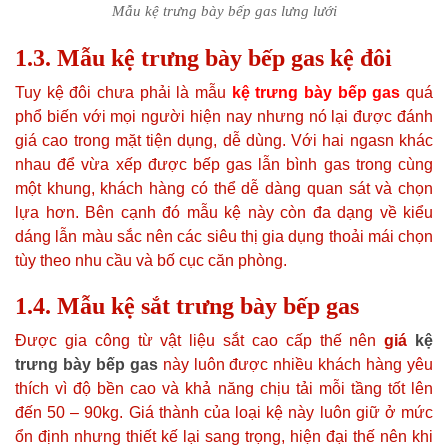
Mẫu kệ trưng bày bếp gas lưng lưới
1.3. Mẫu kệ trưng bày bếp gas kệ đôi
Tuy kệ đôi chưa phải là mẫu
kệ trưng bày bếp gas
quá
phổ biến với mọi người hiện nay nhưng nó lại được đánh
giá cao trong mặt tiện dụng, dễ dùng. Với hai ngasn khác
nhau để vừa xếp được bếp gas lẫn bình gas trong cùng
một khung, khách hàng có thể dễ dàng quan sát và chọn
lựa hơn. Bên cạnh đó mẫu kệ này còn đa dạng về kiểu
dáng lẫn màu sắc nên các siêu thị gia dụng thoải mái chọn
tùy theo nhu cầu và bố cục căn phòng.
1.4. Mẫu kệ sắt trưng bày bếp gas
Được gia công từ vật liệu sắt cao cấp thế nên
giá
kệ
trưng bày bếp gas
này luôn được nhiều khách hàng yêu
thích vì độ bền cao và khả năng chịu tải mỗi tầng tốt lên
đến 50 – 90kg. Giá thành của loại kệ này luôn giữ ở mức
ổn định nhưng thiết kế lại sang trọng, hiện đại thế nên khi