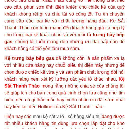
thước tiêu chuẩn khác nhau cùng với hệ thống chất liệu
cao cấp, phun sơn tĩnh điện khiến cho chiếc kệ của quý
khách không rét gỉ và chịu tải vô cùng tốt. Tự tin chuyên
cung cấp các loại kệ với chất lượng hàng đầu, Kệ Sắt
Thanh Thảo còn luôn mang đến khách hàng giá cả hợp lý
cho từng loại kệ khác nhau và với mỗi
tủ trưng bày bếp
gas
, chúng tôi luôn mang đến những ưu đãi hấp dẫn để
khách hàng có thể yên tâm mua sắm.
Kệ trưng bày bếp gas
đã không còn là sản phẩm xa lạ
với nhiều cửa hàng hay chuỗi siêu thị điện máy nhưng để
chọn được chiếc kệ vừa ý và sản phẩm chất lượng đòi hỏi
khách hàng xem xét kỹ lưỡng các yếu tố khác nhau.
Kệ
Sắt Thanh Thảo
mong rằng những chia sẻ của chúng tôi
sẽ giúp ích cho bạn trong quá trình chọn lựa cũng như tìm
hiểu, nếu có gì thắc mắc hay muốn nhận ưu đãi sớm nhất
hãy liên lạc đến Hotline của Kệ Sắt Thanh Thảo.
Hiện nay các
mẫu kệ sắt v lỗ
,
kệ hàng siêu thị
đang được
rất nhiều khách hàng tin dùng lựa chọn lắp đặt cho kho