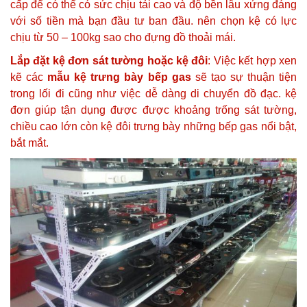
cấp để có thể có sức chịu tải cao và độ bền lâu xứng đáng
với số tiền mà bạn đầu tư ban đầu. nên chọn kệ có lực
chịu từ 50 – 100kg sao cho đựng đồ thoải mái.
Lắp đặt kệ đơn sát tường hoặc kệ đôi
: Việc kết hợp xen
kẽ các
mẫu kệ trưng bày bếp gas
sẽ tạo sự thuận tiện
trong lối đi cũng như việc dễ dàng di chuyển đồ đạc. kệ
đơn giúp tận dụng được được khoảng trống sát tường,
chiều cao lớn còn kệ đôi trưng bày những bếp gas nổi bật,
bắt mắt.