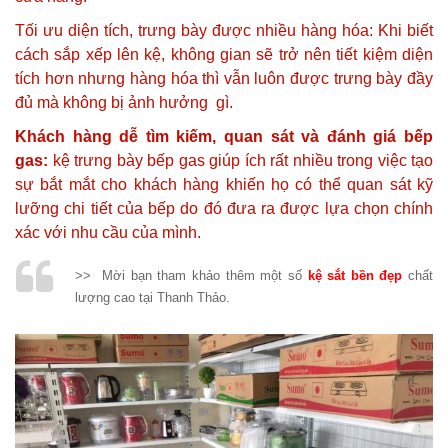
Tối ưu diện tích, trưng bày được nhiều hàng hóa: Khi biết
cách sắp xếp lên kệ, không gian sẽ trở nên tiết kiệm diện
tích hơn nhưng hàng hóa thì vẫn luôn được trưng bày đầy
đủ mà không bị ảnh hưởng gì.
Khách hàng dễ tìm kiếm, quan sát và đánh giá bếp
gas:
kệ trưng bày bếp gas giúp ích rất nhiều trong việc tạo
sự bắt mắt cho khách hàng khiến họ có thể quan sát kỹ
lưỡng chi tiết của bếp do đó đưa ra được lựa chọn chính
xác với nhu cầu của mình.
>> Mời bạn tham khảo thêm một số
kệ sắt bền đẹp
chất
lượng cao tại Thanh Thảo.