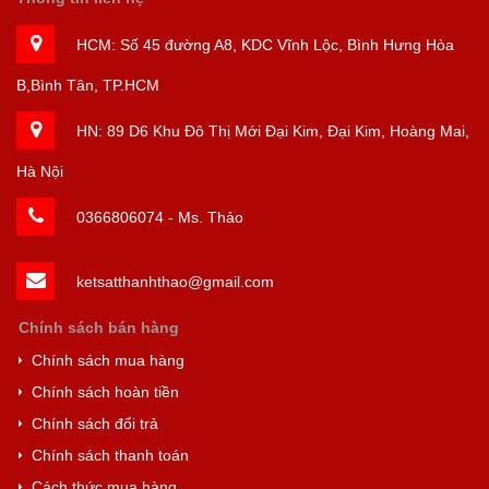
HCM:
Số 45 đường A8, KDC Vĩnh Lộc, Bình Hưng Hòa
B,Bình Tân, TP.HCM
HN: 89 D6 Khu Đô Thị Mới Đại Kim, Đại Kim, Hoàng Mai,
Hà Nội
0366806074
- Ms. Thảo
ketsatthanhthao@gmail.com
Chính sách bán hàng
Chính sách mua hàng
Chính sách hoàn tiền
Chính sách đổi trả
Chính sách thanh toán
Cách thức mua hàng