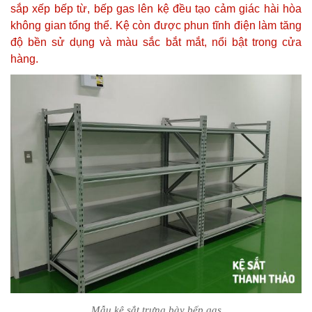
sắp xếp bếp từ, bếp gas lên kệ đều tạo cảm giác hài hòa
không gian tổng thể. Kệ còn được phun tĩnh điện làm tăng
độ bền sử dụng và màu sắc bắt mắt, nổi bật trong cửa
hàng.
Mẫu kệ sắt trưng bày bếp gas