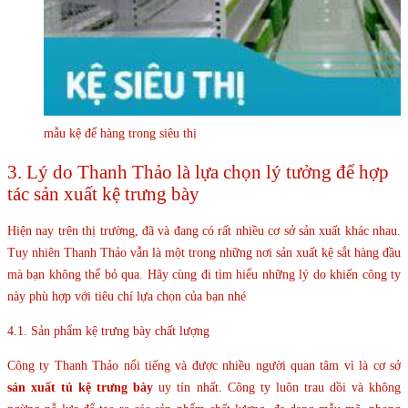
mẫu kệ để hàng trong siêu thị
3. Lý do Thanh Thảo là lựa chọn lý tưởng để hợp
tác sản xuất kệ trưng bày
Hiện nay trên thị trường, đã và đang có rất nhiều cơ sở sản xuất khác nhau.
Tuy nhiên Thanh Thảo vẫn là một trong những nơi sản xuất kệ sắt hàng đầu
mà bạn không thể bỏ qua. Hãy cùng đi tìm hiểu những lý do khiến công ty
này phù hợp với tiêu chí lựa chọn của bạn nhé
4.1. Sản phẩm kệ trưng bày chất lượng
Công ty Thanh Thảo nổi tiếng và được nhiều người quan tâm vì là cơ sở
sản xuất tủ kệ trưng bày
uy tín nhất. Công ty luôn trau dồi và không