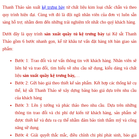
Thanh Thảo sản xuất
kệ trưng bày
từ chất liệu kim loại chắc chắn và theo
quy trình hiện đại. Cùng với đó là đội ngũ nhân viên của đơn vị luôn sẵn
sàng hỗ trợ, nhằm đem đến những trải nghiệm tốt nhất cho quý khách hàng.
Dưới đây là quy trình
sản xuất quầy tủ kệ trưng bày
tại Kệ sắt Thanh
Thảo gồm 6 bước nhanh gọn, kể từ khâu tư vấn đặt hàng tới bàn giao sản
phẩm:
Bước 1: Trao đổi và tư vấn thông tin với khách hàng. Nhân viên sẽ
liên hệ và trao đổi, tìm hiểu về nhu cầu sử dụng, kiểu dáng và chất
liệu
sản xuất quầy kệ trưng bày,
…
Bước 2: Gửi báo giá theo thiết kế sản phẩm. Kết hợp các thống kê cụ
thể, kệ sắt Thanh Thảo sẽ xây dựng bảng báo giá dựa trên nhu cầu
của khách hàng
Bước 3: Lên ý tưởng và phác thảo theo nhu cầu. Dựa trên những
thông tin trao đổi và chi phí dự kiến từ khách hàng, sản phẩm sẽ
được thiết kế và đưa ra cụ thể nhằm đảm bảo tính thẩm mỹ và công
năng sử dụng.
Bước 4: Giải quyết thắc mắc, điều chỉnh chi phí phát sinh, báo giá