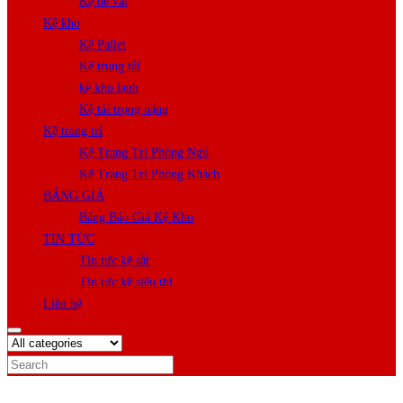
Kệ để vải
Kệ kho
Kệ Pallet
Kệ trung tải
kệ kho lạnh
Kệ tải trọng nặng
Kệ trang trí
Kệ Trang Trí Phòng Ngủ
Kệ Trang Trí Phòng Khách
BẢNG GIÁ
Bảng Báo Giá Kệ Kho
TIN TỨC
Tin tức kệ sắt
Tin tức kệ siêu thị
Liên hệ