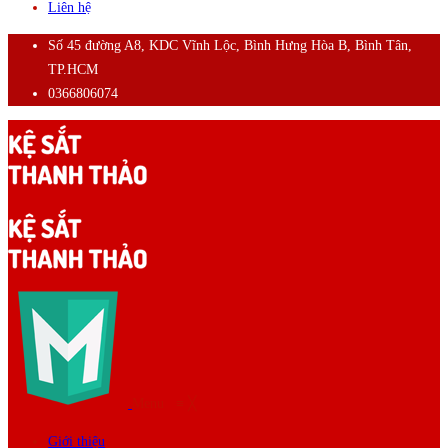
Liên hệ
Số 45 đường A8, KDC Vĩnh Lộc, Bình Hưng Hòa B, Bình Tân,
TP.HCM
0366806074
Menu
≡
╳
Giới thiệu