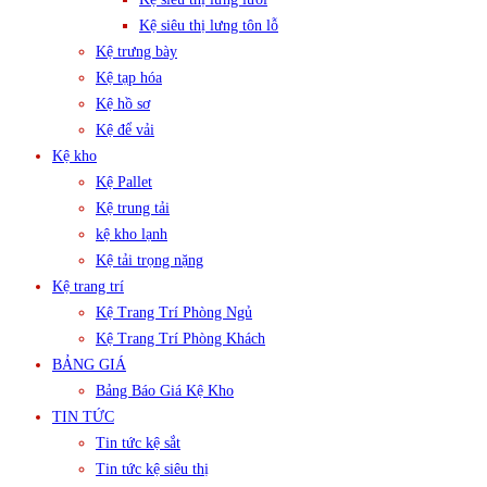
Kệ siêu thị lưng tôn lỗ
Kệ trưng bày
Kệ tạp hóa
Kệ hồ sơ
Kệ để vải
Kệ kho
Kệ Pallet
Kệ trung tải
kệ kho lạnh
Kệ tải trọng nặng
Kệ trang trí
Kệ Trang Trí Phòng Ngủ
Kệ Trang Trí Phòng Khách
BẢNG GIÁ
Bảng Báo Giá Kệ Kho
TIN TỨC
Tin tức kệ sắt
Tin tức kệ siêu thị