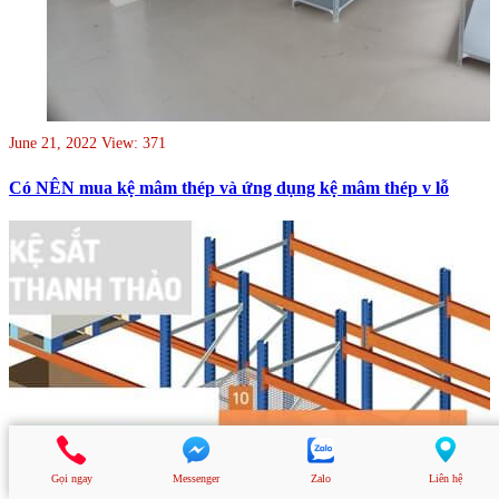
June 21, 2022
View: 371
Có NÊN mua kệ mâm thép và ứng dụng kệ mâm thép v lỗ
Gọi ngay
Messenger
Zalo
Liên hệ