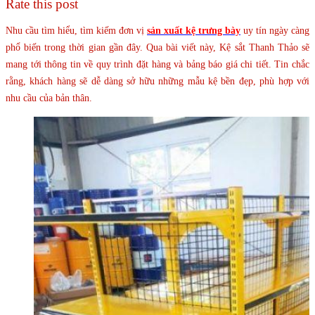
Rate this post
Nhu cầu tìm hiểu, tìm kiếm đơn vị
sản xuất kệ trưng bày
uy tín ngày càng
phổ biến trong thời gian gần đây. Qua bài viết này, Kệ sắt Thanh Thảo sẽ
mang tới thông tin về quy trình đặt hàng và bảng báo giá chi tiết. Tin chắc
rằng, khách hàng sẽ dễ dàng sở hữu những mẫu kệ bền đẹp, phù hợp với
nhu cầu của bản thân.