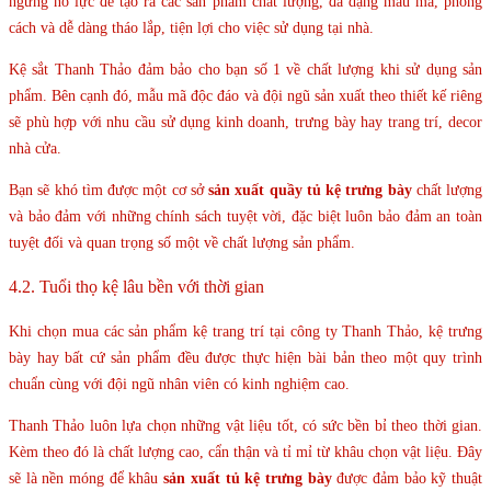
ngừng nỗ lực để tạo ra các sản phẩm chất lượng, đa dạng mẫu mã, phong
cách và dễ dàng tháo lắp, tiện lợi cho việc sử dụng tại nhà.
Kệ sắt Thanh Thảo đảm bảo cho bạn số 1 về chất lượng khi sử dụng sản
phẩm. Bên cạnh đó, mẫu mã độc đáo và đội ngũ sản xuất theo thiết kế riêng
sẽ phù hợp với nhu cầu sử dụng kinh doanh, trưng bày hay trang trí, decor
nhà cửa.
Bạn sẽ khó tìm được một cơ sở
sản xuất
quầy tủ kệ trưng bày
chất lượng
và bảo đảm với những chính sách tuyệt vời, đặc biệt luôn bảo đảm an toàn
tuyệt đối và quan trọng số một về chất lượng sản phẩm.
4.2. Tuổi thọ kệ lâu bền với thời gian
Khi chọn mua các sản phẩm kệ trang trí tại công ty Thanh Thảo, kệ trưng
bày hay bất cứ sản phẩm đều được thực hiện bài bản theo một quy trình
chuẩn cùng với đội ngũ nhân viên có kinh nghiệm cao.
Thanh Thảo luôn lựa chọn những vật liệu tốt, có sức bền bỉ theo thời gian.
Kèm theo đó là chất lượng cao, cẩn thận và tỉ mỉ từ khâu chọn vật liệu. Đây
sẽ là nền móng để khâu
sản xuất tủ kệ trưng bày
được đảm bảo kỹ thuật