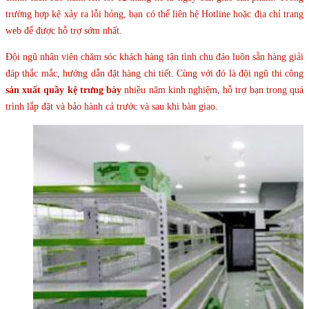
trường hợp kệ xảy ra lỗi hỏng, bạn có thể liên hệ Hotline hoặc địa chỉ trang
web để được hỗ trợ sớm nhất.
Đội ngũ nhân viên chăm sóc khách hàng tận tình chu đáo luôn sẵn hàng giải
đáp thắc mắc, hướng dẫn đặt hàng chi tiết. Cùng với đó là đội ngũ thi công
sản xuất quầy kệ trưng bày
nhiều năm kinh nghiệm, hỗ trợ bạn trong quá
trình lắp đặt và bảo hành cả trước và sau khi bàn giao.