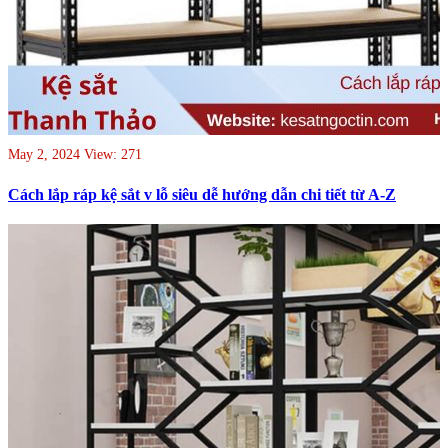
May 2, 2024
View: 271
Cách lắp ráp kệ sắt v lỗ siêu dễ hướng dẫn chi tiết từ A-Z