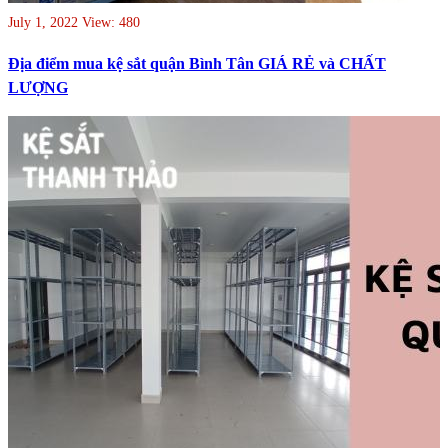
July 1, 2022
View: 480
Địa điểm mua kệ sắt quận Bình Tân GIÁ RẺ và CHẤT
LƯỢNG