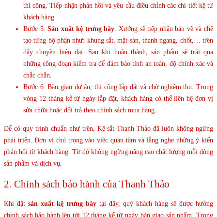
thi công. Tiếp nhận phản hồi và yêu cầu điều chỉnh các chi tiết kệ từ
khách hàng
Bước 5:
Sản xuất kệ trưng bày
. Xưởng sẽ tiếp nhận bản vẽ và chế
tạo từng bộ phận như: khung sắt, mặt sàn, thanh ngang, chốt,… trên
dây chuyền hiện đại. Sau khi hoàn thành, sản phẩm sẽ trải qua
những công đoạn kiểm tra để đảm bảo tính an toàn, độ chính xác và
chắc chắn.
Bước 6: Bàn giao dự án, thi công lắp đặt và chờ nghiệm thu. Trong
vòng 12 tháng kể từ ngày lắp đặt, khách hàng có thể liên hệ đơn vị
sửa chữa hoặc đổi trả theo chính sách mua hàng.
Để có quy trình chuẩn như trên, Kệ sắt Thanh Thảo đã luôn không ngừng
phát triển. Đơn vị chú trọng vào việc quan tâm và lắng nghe những ý kiến
phản hồi từ khách hàng. Từ đó không ngừng nâng cao chất lượng mỗi dòng
sản phẩm và dịch vụ.
2. Chính sách bảo hành của Thanh Thảo
Khi đặt
sản xuất kệ trưng bày
tại đây, quý khách hàng sẽ được hưởng
chính sách bảo hành lên tới 12 tháng kể từ ngày bàn giao sản phẩm. Trong