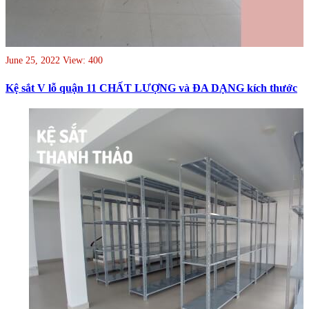
June 25, 2022
View: 400
Kệ sắt V lỗ quận 11 CHẤT LƯỢNG và ĐA DẠNG kích thước