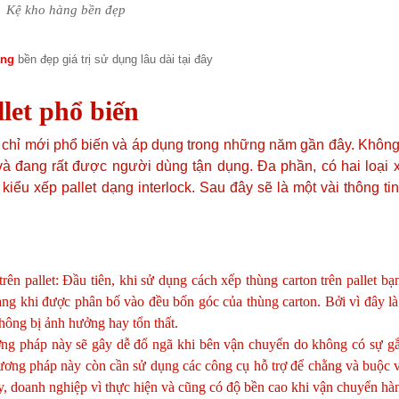
Kệ kho hàng bền đẹp
àng
bền đẹp giá trị sử dụng lâu dài tại đây
llet phổ biến
chỉ mới phổ biến và áp dụng trong những năm gần đây. Không 
à đang rất được người dùng tận dụng. Đa phần, có hai loại 
kiểu xếp pallet dạng interlock. Sau đây sẽ là một vài thông ti
ên pallet: Đầu tiên, khi sử dụng cách xếp thùng carton trên pallet bạ
àng khi được phân bố vào đều bốn góc của thùng carton. Bởi vì đây l
không bị ảnh hưởng hay tổn thất.
ng pháp này sẽ gây dễ đổ ngã khi bên vận chuyển do không có sự gắ
hương pháp này còn cần sử dụng các công cụ hỗ trợ để chằng và buộc 
y, doanh nghiệp vì thực hiện và cũng có độ bền cao khi vận chuyển hà