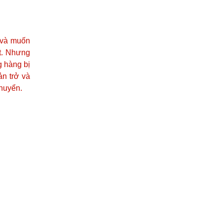
 và muốn
et. Nhưng
g hàng bị
n trở và
chuyển.