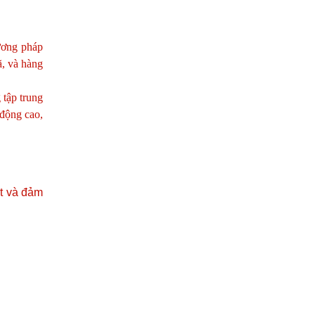
hương pháp
ã, và hàng
 tập trung
 động cao,
et và đảm