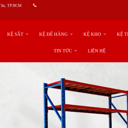
 Tân, TP.HCM
KỆ SẮT
KỆ ĐỂ HÀNG
KỆ KHO
KỆ T
TIN TỨC
LIÊN HỆ