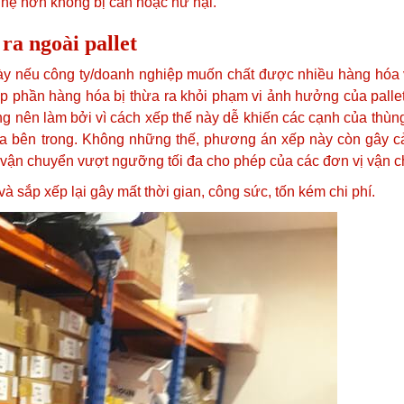
nhẹ hơn không bị cấn hoặc hư hại.
ra ngoài pallet
này nếu công ty/doanh nghiệp muốn chất được nhiều hàng hóa
 xếp phần hàng hóa bị thừa ra khỏi phạm vi ảnh hưởng của pall
ng nên làm bởi vì cách xếp thế này dễ khiến các cạnh của thùn
 bên trong. Không những thế, phương án xếp này còn gây cả
c vận chuyển vượt ngưỡng tối đa cho phép của các đơn vị vận 
và sắp xếp lại gây mất thời gian, công sức, tốn kém chi phí.