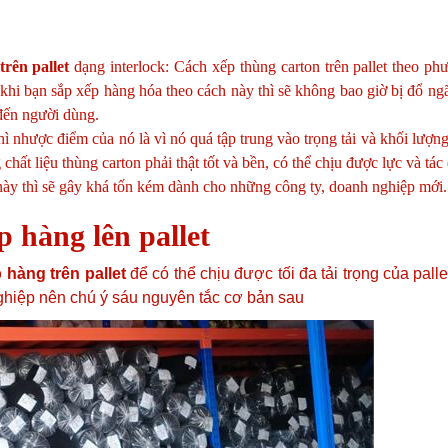
trên pallet
dạng interlock: Cách xếp thùng carton trên pallet theo p
khi bạn sắp xếp hàng hóa theo cách này thì sẽ không bao giờ bị đổ ng
 đến người dùng.
 nhược điểm của nó là vì nó quá tập trung vào trọng tải và khối lượng
hất liệu thùng carton phải thật tốt và bền, có thể chịu được lực và tác
ày thì sẽ gây khá tốn kém dành cho những công ty, doanh nghiệp mới.
p hàng lên pallet
 hàng trên pallet
để có thể chịu được tối đa tải trọng của pall
ghiệp nên chú ý sáu nguyên tắc cơ bản sau