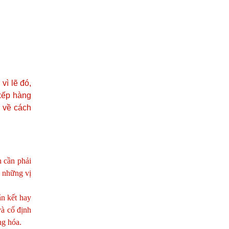
vì lẽ đó,
xếp hàng
n về cách
n cần phải
à những vị
n kết hay
và cố định
ng hóa.