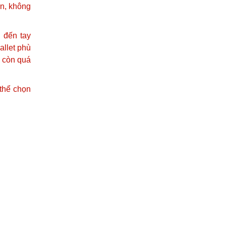
ên, không
 đến tay
allet phù
i còn quá
 thể chọn