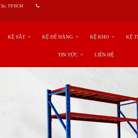
 Tân, TP.HCM
KỆ SẮT
KỆ ĐỂ HÀNG
KỆ KHO
KỆ T
TIN TỨC
LIÊN HỆ