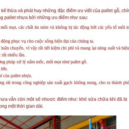
ế thừa và phát huy những đặc điểm ưu việt của pallet gỗ, chín
ằng pallet nhựa bởi những ưu điểm như sau:
, mối mọt, các chất ăn mòn và không bị tác động bởi các yếu tố môi 
 động phục vụ cho cuộc sống hiện đại của chúng ta.
 luân chuyển, vì vậy rất tiết kiệm chi phí và mang lại năng suất và hiệ
 rất nhiều lần.
ơng pháp xử lý nấm mốc, mối mọt như pallet gỗ.
 lớn.
ỉ của pallet nhựa.
ng rãi trong công nghiệp sản xuất gạch không nung, cho ra thành p
.
nhựa vẫn còn một số nhược điểm như: khó sửa chữa khi đã bị 
ng một thời gian dài.