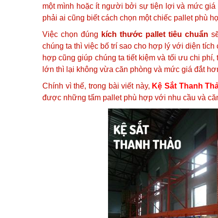
một mình hoặc ít người bởi sự tiện lợi và mức giá
phải ai cũng biết cách chọn một chiếc pallet phù 
Việc chọn đúng
kích thước pallet tiêu chuẩn
sẽ
chúng ta thì việc bố trí sao cho hợp lý với diện t
hợp cũng giúp chúng ta tiết kiệm và tối ưu chi phí
lớn thì lại không vừa căn phòng và mức giá đắt hơn
Chính vì thế, trong bài viết này,
Kệ Sắt Thanh Th
được những tấm pallet phù hợp với nhu cầu và că