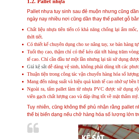
1.2. Pallet nhựa
Pallet nhựa tuy sinh sau đẻ muộn nhưng cũng dần k
ngày nay nhiều nơi cũng dần thay thế pallet gỗ b
Chất liệu nhựa tiên tiến có khả năng chống lại ẩm mốc
thời tiết.
Có thiết kế chuyên dụng cho xe nâng tay, xe bán hàng tự
Tuổi thọ cao, thậm chí có thể kéo dài tới hàng trăm vòng
tế cao. Chỉ cần đầu tư một lần nhưng lại tái sử dụng được
Giá kệ sắt
dễ dàng vệ sinh, không phải dùng tới các phư
Thuận tiện trong công tác vận chuyển hàng hóa số lượng
Mang đến năng suất và hiệu quả kinh tế cao nhờ sự bền b
Ngoài ra, tấm pallet làm từ nhựa PVC được sử dụng rộ
viên gạch chất lượng cao và đáp ứng tốt về mặt thẩm mỹ
Tuy nhiên, cũng không thể phủ nhận rằng pallet 
thể bị biến dạng nếu chở hàng hóa số lượng lớn tro