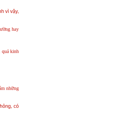
h vì vậy,
trường hay
u quả kinh
hẩm những
hỏng, có