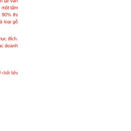
n tại vẫn
n một tấm
n 90% thị
à loại gỗ
mục đích.
các doanh
 chất liệu