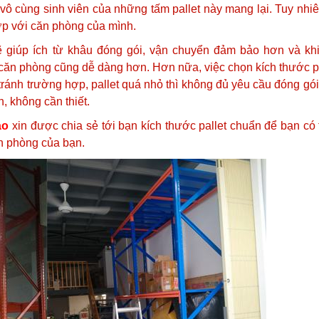
 vô cùng sinh viên của những tấm pallet này mang lại. Tuy nhi
hợp với căn phòng của mình.
 giúp ích từ khâu đóng gói, vận chuyển đảm bảo hơn và khi
ích căn phòng cũng dễ dàng hơn. Hơn nữa, việc chọn kích thước p
, tránh trường hợp, pallet quá nhỏ thì không đủ yêu cầu đóng gó
, không cần thiết.
ảo
xin được chia sẻ tới bạn kích thước pallet chuẩn để bạn có
n phòng của bạn.