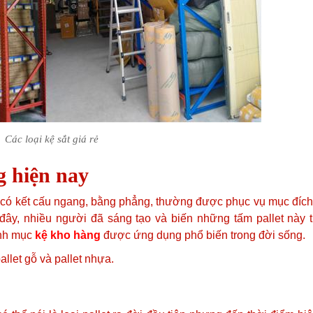
Các loại kệ sắt giá rẻ
g hiện nay
g có kết cấu ngang, bằng phẳng, thường được phục vụ mục đích
đây, nhiều người đã sáng tạo và biến những tấm pallet này t
anh mục
kệ kho hàng
được ứng dụng phổ biến trong đời sống.
allet gỗ và pallet nhựa.