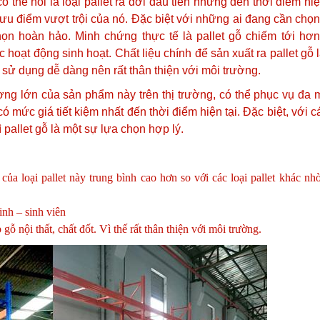
có thể nói là loại pallet ra đời đầu tiên nhưng đến thời điểm hiệ
 ưu điểm vượt trội của nó. Đặc biệt với những ai đang cần chọ
chọn hoàn hảo. Minh chứng thực tế là pallet gỗ chiếm tới hơ
oạt động sinh hoạt. Chất liệu chính để sản xuất ra pallet gỗ l
i sử dụng dễ dàng nên rất thân thiện với môi trường.
ng lớn của sản phẩm này trên thị trường, có thể phục vụ đa 
ó mức giá tiết kiệm nhất đến thời điểm hiện tại. Đặc biệt, với 
 pallet gỗ là một sự lựa chọn hợp lý.
ủa loại pallet này trung bình cao hơn so với các loại pallet khác nhờ
inh – sinh viên
 nội thất, chất đốt. Vì thế rất thân thiện với môi trường.