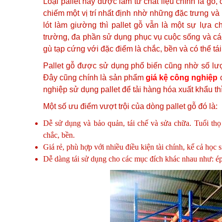
Loại pallet này được làm từ chất liệu chính là gỗ, 
chiếm một vị trí nhất định nhờ những đặc trưng và
lót làm giường thì pallet gỗ vẫn là một sự lựa 
trường, đa phần sử dụng phục vụ cuộc sống và các h
gù tạp cứng với đặc điểm là chắc, bền và có thể tá
Pallet gỗ được sử dụng phổ biến cũng nhờ số lượ
Đây cũng chính là sản phẩm
giá kệ công nghiệp
c
nghiệp sử dụng pallet để tải hàng hóa xuất khẩu thì
Một số ưu điểm vượt trội của dòng pallet gỗ đó là:
Dễ sử dụng và bảo quản, tái chế và sửa chữa. Tuổi thọ c
chắc, bền.
Giá rẻ, phù hợp với nhiều điều kiện tài chính, kể cả học s
Dễ dàng tái sử dụng cho các mục đích khác nhau như: ép gỗ