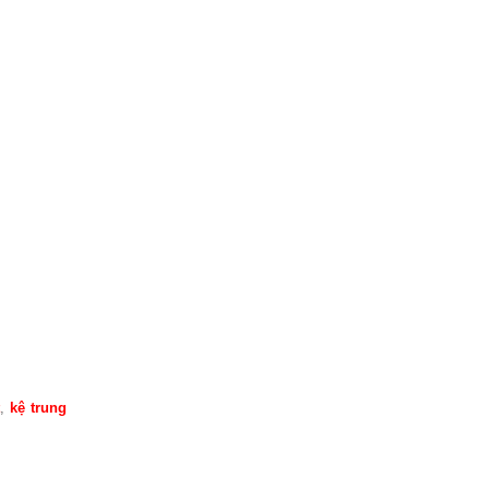
t
,
kệ trung